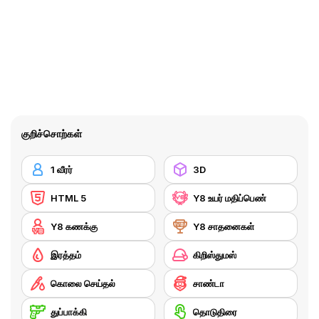
குறிச்சொற்கள்
1 வீரர்
3D
HTML 5
Y8 உயர் மதிப்பெண்
Y8 கணக்கு
Y8 சாதனைகள்
இரத்தம்
கிறிஸ்துமஸ்
கொலை செய்தல்
சாண்டா
துப்பாக்கி
தொடுதிரை