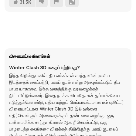
31.5K
விளையாட்டு விவரங்கள்
Winter Clash 3D எதைப் பற்றியது?
இந்த கிறிஸ்துமஸில், தீய எல்ஃப்கள் சாந்தாவின் ரகசிய
இடத்தைக் கைப்பற்றி, பகாப் ஐடல் என்று அழைக்கப்படும் தீய
பாபா யாகாவை இந்த உலகத்திற்கு வரவழைக்கத்
திட்டமிட்டுள்ளனர். இதை நடக்க விடாதே. உன் துப்பாக்கியை
எடுத்துக்கொண்டு, புதிய மற்றும் பிரம்மாண்டமான டீம் ஷூட்டர்
விளையாட்டான Winter Clash 3D இல் உன்னை
எதிர்கொள்ளும் அனைவருக்கும் தண்டனை வழங்கு. ஒரு
வலிமைமிக்க சாந்தா கிளாஸ் ஆக நீ செயல்பட்டு, ஒரு
பாழடைந்த கலங்கரை விளக்கத் தீவிலிருந்து பகாப் ஐடலைப்
பிடித்து, அதை உன் கிறிஸ்துமஸ் தீயில் சாம்பலாக்கு.