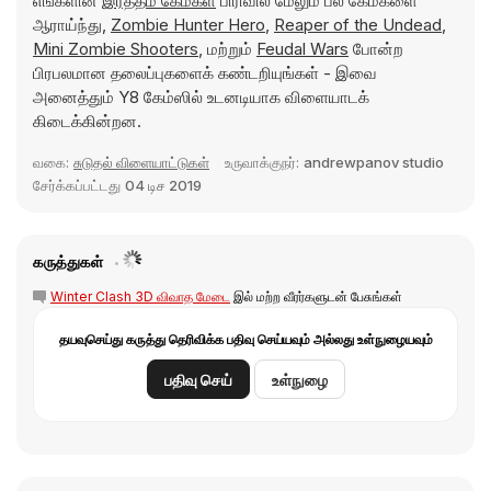
எங்களின்
இரத்தம் கேம்கள்
பிரிவில் மேலும் பல கேம்களை
ஆராய்ந்து,
Zombie Hunter Hero
,
Reaper of the Undead
,
Mini Zombie Shooters
, மற்றும்
Feudal Wars
போன்ற
பிரபலமான தலைப்புகளைக் கண்டறியுங்கள் - இவை
அனைத்தும் Y8 கேம்ஸில் உடனடியாக விளையாடக்
கிடைக்கின்றன.
வகை:
சுடுதல் விளையாட்டுகள்
உருவாக்குநர்:
andrewpanov studio
சேர்க்கப்பட்டது
04 டிச 2019
கருத்துகள்
Winter Clash 3D விவாத மேடை
இல் மற்ற வீரர்களுடன் பேசுங்கள்
தயவுசெய்து கருத்து தெரிவிக்க பதிவு செய்யவும் அல்லது உள்நுழையவும்
பதிவு செய்
உள்நுழை