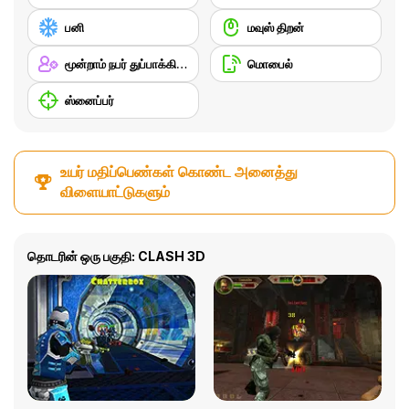
பனி
மவுஸ் திறன்
மூன்றாம் நபர் துப்பாக்கி சுடும் விளையாட்டு
மொபைல்
ஸ்னைப்பர்
உயர் மதிப்பெண்கள் கொண்ட அனைத்து
விளையாட்டுகளும்
தொடரின் ஒரு பகுதி: CLASH 3D