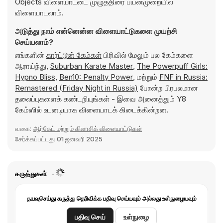
Objects விளையாட்டை முழுத்திரை பயன்முறையில்
விளையாடலாம்.
அடுத்து நாம் என்னென்ன விளையாட்டுகளை முயற்சி
செய்யலாம்?
எங்களின்
கார்ட்டூன் கேம்கள்
பிரிவில் மேலும் பல கேம்களை
ஆராய்ந்து,
Suburban Karate Master
,
The Powerpuff Girls:
Hypno Bliss
,
Ben10: Penalty Power
, மற்றும்
FNF in Russia:
Remastered (Friday Night in Russia)
போன்ற பிரபலமான
தலைப்புகளைக் கண்டறியுங்கள் - இவை அனைத்தும் Y8
கேம்ஸில் உடனடியாக விளையாடக் கிடைக்கின்றன.
வகை:
ஆர்கேட் மற்றும் கிளாசிக் விளையாட்டுகள்
சேர்க்கப்பட்டது
01 ஜனவரி 2025
கருத்துகள்
தயவுசெய்து கருத்து தெரிவிக்க பதிவு செய்யவும் அல்லது உள்நுழையவும்
பதிவு செய்
உள்நுழை