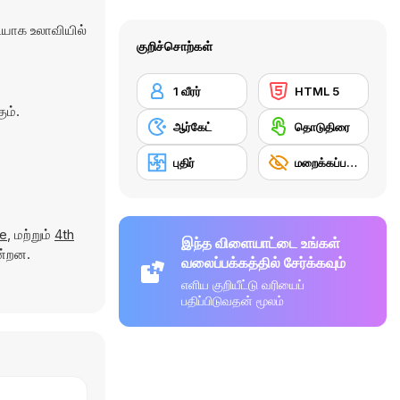
யாக உலாவியில்
குறிச்சொற்கள்
1 வீரர்
HTML 5
ம்.
ஆர்கேட்
தொடுதிரை
புதிர்
மறைக்கப்பட்ட பொருள்
ge
, மற்றும்
4th
இந்த விளையாட்டை உங்கள்
ன்றன.
வலைப்பக்கத்தில் சேர்க்கவும்
எளிய குறியீட்டு வரியைப்
பதிப்பிடுவதன் மூலம்