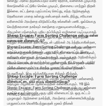
உள்ளது: அவை தடுக்கப்படும் வரை நேராக, வளைக்க முடியாத
கோடுகளில் மட்டுமே செல்ல முடியும், திசையை மாற்றும் திறன்
இல்லை. கட்டத்தை பகுப்பாய்வு செய்து, எந்த ஆடுகளுக்கு
தெளிவான பாதை உள்ளது என்பதைக் கண்டறிந்து, சரியான
வரிசையில் அவற்றை விடுவிப்பதே உங்களின் பணி. ஒவ்வொரு
வெற்றிகரமான நகர்வும் களத்தை மறுவடிவமைக்கிறது,
மீதமுள்ள மந்தைக்கு புதிய தப்பிக்கும் வழிகளை படிப்படியாகத்
Sheep Escape: Farm Sorting Challenge என்பது என்ன
திறக்கிறது. நீங்கள் முன்னேறும்போது, ​​பெரிய மந்தைகள்
வகையான விளையாட்டு?
மற்றும் சிக்கலான தடைகளுடன் புதிர்கள் அடர்த்தியாகின்றன,
Sheep Escape: Farm Sorting Challenge என்பது பண்ணை
இது சரியான வெளியேற்றும் வரிசையை தலைகீழாக மாற்ற
கருப்பொருளைக் கொண்ட ஒரு புதிர் விளையாட்டு. இதை,
உங்களைத் தூண்டுகிறது. வழியில், புதிய கள வடிவமைப்புகள்,
எளிதாக விளையாடக்கூடியதாகவும், படிப்படியாக அதிகரிக்கும்
கலகலப்பான துகள் தடங்கள் மற்றும் சவாலுக்குப்
சிரமம் கொண்டதாகவும் உள்ள பண்ணைத் தீம் கொண்ட புதிர்/
பல்வகைமையைக் கூட்டும் பயனுள்ள பூஸ்டர்கள் மூலம் உங்கள்
தர்க்க விளையாட்டாக சிறந்த முறையில் விவரிக்கலாம்.
பண்ணையை தனிப்பயனாக்க நாணயங்களை நீங்கள்
பெறுவீர்கள். இது தர்க்கரீதியான சிக்கல் தீர்த்தல்,
Sheep Escape: Farm Sorting Challenge
திருப்திகரமான முன்னேற்றம் மற்றும் வசீகரமான பண்ணைத்
விளையாட்டை நாம் எப்படி விளையாடுவது?
தொழுவ அழகியல் ஆகியவற்றின் கலவையாகும். Y8 இல்
Sheep Escape: Farm Sorting Challenge என்பது பண்ணை
விளையாட்டுகளை விளையாடுங்கள் - மிகப்பெரிய நவீன
கருப்பொருள் கொண்ட ஒரு புதிர் விளையாட்டு. ஒரு கட்டம்
HTML5 கேமிங் தளம்!
முழுவதும் ஆடுகளை நகர்த்தி, அவற்றை பண்ணையிலிருந்து
பாதுகாப்பாக வெளியேற்றுவதன் மூலம் நீங்கள்