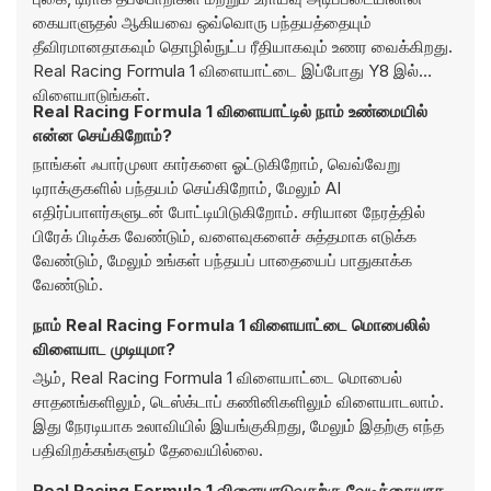
கையாளுதல் ஆகியவை ஒவ்வொரு பந்தயத்தையும்
தீவிரமானதாகவும் தொழில்நுட்ப ரீதியாகவும் உணர வைக்கிறது.
Real Racing Formula 1 விளையாட்டை இப்போது Y8 இல்
விளையாடுங்கள்.
Real Racing Formula 1 விளையாட்டில் நாம் உண்மையில்
என்ன செய்கிறோம்?
நாங்கள் ஃபார்முலா கார்களை ஓட்டுகிறோம், வெவ்வேறு
டிராக்குகளில் பந்தயம் செய்கிறோம், மேலும் AI
எதிர்ப்பாளர்களுடன் போட்டியிடுகிறோம். சரியான நேரத்தில்
பிரேக் பிடிக்க வேண்டும், வளைவுகளைச் சுத்தமாக எடுக்க
வேண்டும், மேலும் உங்கள் பந்தயப் பாதையைப் பாதுகாக்க
வேண்டும்.
நாம் Real Racing Formula 1 விளையாட்டை மொபைலில்
விளையாட முடியுமா?
ஆம், Real Racing Formula 1 விளையாட்டை மொபைல்
சாதனங்களிலும், டெஸ்க்டாப் கணினிகளிலும் விளையாடலாம்.
இது நேரடியாக உலாவியில் இயங்குகிறது, மேலும் இதற்கு எந்த
பதிவிறக்கங்களும் தேவையில்லை.
Real Racing Formula 1 விளையாடுவதற்கு வேடிக்கையாக