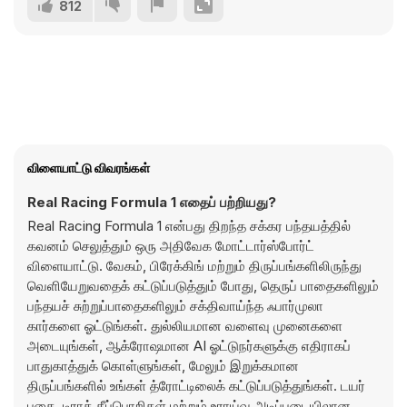
812
விளையாட்டு விவரங்கள்
Real Racing Formula 1 எதைப் பற்றியது?
Real Racing Formula 1 என்பது திறந்த சக்கர பந்தயத்தில்
கவனம் செலுத்தும் ஒரு அதிவேக மோட்டார்ஸ்போர்ட்
விளையாட்டு. வேகம், பிரேக்கிங் மற்றும் திருப்பங்களிலிருந்து
வெளியேறுவதைக் கட்டுப்படுத்தும் போது, தெருப் பாதைகளிலும்
பந்தயச் சுற்றுப்பாதைகளிலும் சக்திவாய்ந்த ஃபார்முலா
கார்களை ஓட்டுங்கள். துல்லியமான வளைவு முனைகளை
அடையுங்கள், ஆக்ரோஷமான AI ஓட்டுநர்களுக்கு எதிராகப்
பாதுகாத்துக் கொள்ளுங்கள், மேலும் இறுக்கமான
திருப்பங்களில் உங்கள் த்ரோட்டிலைக் கட்டுப்படுத்துங்கள். டயர்
புகை, டிராக் தீப்பொறிகள் மற்றும் உராய்வு அடிப்படையிலான