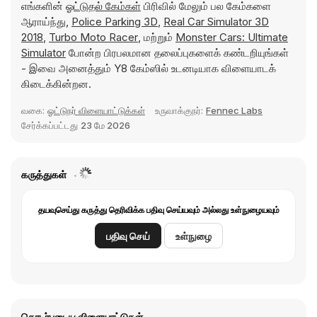
எங்களின்
ஓட்டுதல் கேம்கள்
பிரிவில் மேலும் பல கேம்களை
ஆராய்ந்து,
Police Parking 3D
,
Real Car Simulator 3D
2018
,
Turbo Moto Racer
, மற்றும்
Monster Cars: Ultimate
Simulator
போன்ற பிரபலமான தலைப்புகளைக் கண்டறியுங்கள்
- இவை அனைத்தும் Y8 கேம்ஸில் உடனடியாக விளையாடக்
கிடைக்கின்றன.
வகை:
ஓட்டுநர் விளையாட்டுக்கள்
உருவாக்குநர்:
Fennec Labs
சேர்க்கப்பட்டது
23 மே 2026
கருத்துகள்
தயவுசெய்து கருத்து தெரிவிக்க பதிவு செய்யவும் அல்லது உள்நுழையவும்
பதிவு செய்
உள்நுழை
தொடர்புடைய விளையாட்டுகள்