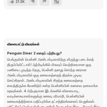
21.3K
விளையாட்டு விவரங்கள்
Penguin Diner 2 எதைப் பற்றியது?
பெங்குவின் பென்னி அண்டார்டிகாவிற்கு விருந்து படைக்கத்
திரும்பிவிட்டாள்! ஆர்க்டிக்கில் மிகவும் வெற்றிகரமான ஒரு
பணியை முடித்த பிறகு, பென்னி தனது சொந்த ஊரான
அண்டார்டிகாவில் ஒரு உணவகத்தைத் திறக்க முடிவு
செய்கிறாள். அண்டார்டிகாவின் சிறந்த உணவகத்தை
வைத்திருக்க வேண்டும் என்ற பென்னியின் கனவை நனவாக்க
உதவுங்கள். 4 அற்புதமான இடங்களில் விளையாடி,
வாடிக்கையாளர்களுக்கு உணவு பரிமாறி, பென்னியின்
உணவகத்திற்காக மதிப்புமிக்க நட்சத்திரங்களைப் பெறுங்கள்.
ஹிட் கேம் பெங்குவின் டைனரின் 2வது சுற்று இது... மேலும் இது