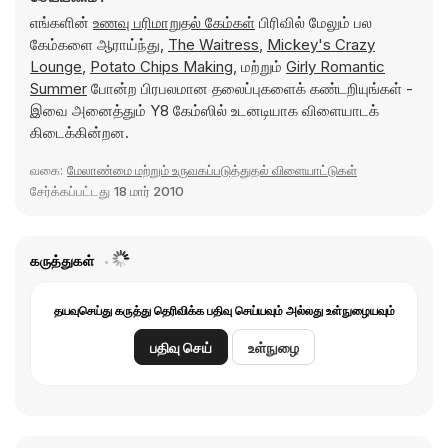
எங்களின்
உணவு பரிமாறுதல் கேம்கள்
பிரிவில் மேலும் பல
கேம்களை ஆராய்ந்து,
The Waitress
,
Mickey's Crazy
Lounge
,
Potato Chips Making
, மற்றும்
Girly Romantic
Summer
போன்ற பிரபலமான தலைப்புகளைக் கண்டறியுங்கள் -
இவை அனைத்தும் Y8 கேம்ஸில் உடனடியாக விளையாடக்
கிடைக்கின்றன.
வகை:
மேலாண்மை மற்றும் உருவகப்படுத்துதல் விளையாட்டுகள்
சேர்க்கப்பட்டது
18 மார் 2010
கருத்துகள்
தயவுசெய்து கருத்து தெரிவிக்க பதிவு செய்யவும் அல்லது உள்நுழையவும்
பதிவு செய்
உள்நுழை