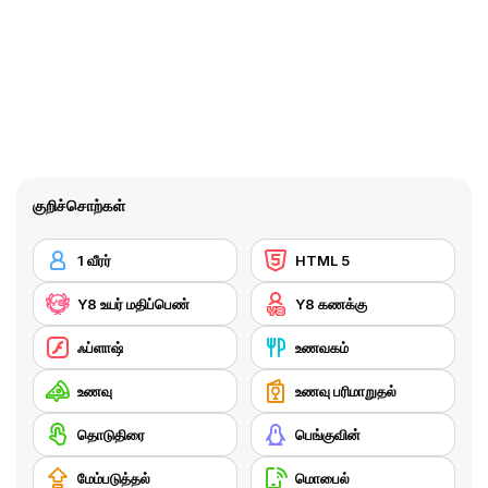
குறிச்சொற்கள்
1 வீரர்
HTML 5
Y8 உயர் மதிப்பெண்
Y8 கணக்கு
ஃப்ளாஷ்
உணவகம்
உணவு
உணவு பரிமாறுதல்
தொடுதிரை
பெங்குவின்
மேம்படுத்தல்
மொபைல்