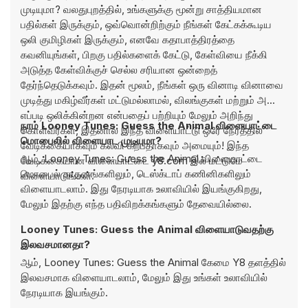
முடியுமா? வலதுபுறத்தில், உங்களுக்கு மூன்று சாத்தியமான
பதில்கள் இருக்கும், ஒவ்வொன்றிற்கும் நீங்கள் கேட்கக்கூடிய
ஒலி குமிழிகள் இருக்கும், எனவே கதாபாத்திரத்தை
கவனியுங்கள், பிறகு பதில்களைக் கேட்டு, கேள்வியை நீக்கி
அடுத்த கேள்விக்குச் செல்ல சரியான ஒன்றைத்
தேர்ந்தெடுக்கவும். இதன் மூலம், நீங்கள் ஒரு வினாடி வினாவை
முடித்து மகிழ்வீர்கள் மட்டுமல்லாமல், விலங்குகள் மற்றும் அவை
எப்படி ஒலிக்கின்றன என்பதைப் பற்றியும் மேலும் அறிந்து
நாம் Looney Tunes: Guess the Animal விளையாட்டை
கொள்வீர்கள், இதனால் இந்த விளையாட்டு ஒரே நேரத்தில்
மொபைலில் விளையாட முடியுமா?
வேடிக்கையாகவும் கல்வி கற்பதாகவும் அமையும்! இந்த
ஆம், Looney Tunes: Guess the Animal விளையாட்டை
வேடிக்கையான விளையாட்டை y8.com இல் மட்டுமே
மொபைல் சாதனங்களிலும், டெஸ்க்டாப் கணினிகளிலும்
விளையாடுங்கள்.
விளையாடலாம். இது நேரடியாக உலாவியில் இயங்குகிறது,
மேலும் இதற்கு எந்த பதிவிறக்கங்களும் தேவையில்லை.
Looney Tunes: Guess the Animal விளையாடுவதற்கு
இலவசமானதா?
ஆம், Looney Tunes: Guess the Animal கேமை Y8 தளத்தில்
இலவசமாக விளையாடலாம், மேலும் இது உங்கள் உலாவியில்
நேரடியாக இயங்கும்.