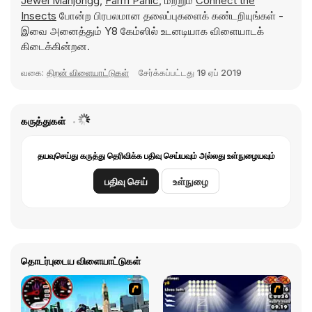
Jewel Mahjongg
,
Farm Panic
, மற்றும்
Connect the
Insects
போன்ற பிரபலமான தலைப்புகளைக் கண்டறியுங்கள் -
இவை அனைத்தும் Y8 கேம்ஸில் உடனடியாக விளையாடக்
கிடைக்கின்றன.
வகை:
திறன் விளையாட்டுகள்
சேர்க்கப்பட்டது
19 ஏப் 2019
கருத்துகள்
தயவுசெய்து கருத்து தெரிவிக்க பதிவு செய்யவும் அல்லது உள்நுழையவும்
பதிவு செய்
உள்நுழை
தொடர்புடைய விளையாட்டுகள்