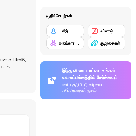
குறிச்சொற்கள்
1 வீரர்
ஃப்ளாஷ்
அலங்கார விளையாட்டுகள்
குழந்தைகள்
uzzle Html5
,
யாடக்
இந்த விளையாட்டை உங்கள்
வலைப்பக்கத்தில் சேர்க்கவும்
எளிய குறியீட்டு வரியைப்
பதிப்பிடுவதன் மூலம்