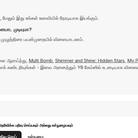
ேலும் இது உங்கள் உலாவியில் நேரடியாக இயங்கும்.
ையாட முடியுமா?
 முழுத்திரை பயன்முறையில் விளையாடலாம்.
களை ஆராய்ந்து,
Multi Bomb
,
Shimmer and Shine: Hidden Stars
,
My P
க் கண்டறியுங்கள் - இவை அனைத்தும் Y8 கேம்ஸில் உடனடியாக விளை
தெரிவிக்க பதிவு செய்யவும் அல்லது உள்நுழையவும்
திவு செய்
உள்நுழை