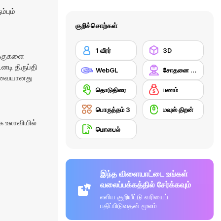
்பும்
குறிச்சொற்கள்
1 வீரர்
3D
க்குகளை
னடி திருப்தி
WebGL
சோதனை முயற்சி (Simulation)
கலவையானது
தொடுதிரை
பணம்
பொருத்தம் 3
மவுஸ் திறன்
 உலாவியில்
மொபைல்
இந்த விளையாட்டை உங்கள்
வலைப்பக்கத்தில் சேர்க்கவும்
எளிய குறியீட்டு வரியைப்
பதிப்பிடுவதன் மூலம்