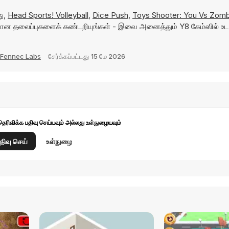
து,
Head Sports! Volleyball
,
Dice Push
,
Toys Shooter: You Vs Zom
ான தலைப்புகளைக் கண்டறியுங்கள் - இவை அனைத்தும் Y8 கேம்ஸில் உ
Fennec Labs
சேர்க்கப்பட்டது
15 மே 2026
தெரிவிக்க பதிவு செய்யவும் அல்லது உள்நுழையவும்
திவு செய்
உள்நுழை