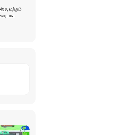
bies
, மற்றும்
டனடியாக