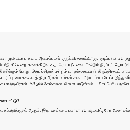
ளை மூலோபாய கடை அமைப்புடன் ஒருங்கிணைக்கிறது. துடிப்பான 3D சூ
ும் மீதி சில்லறை கணக்கிடுவதை, அலமாரிகளை மீண்டும் நிரப்பும் தொடர்
ிக்கும் போது, செயல்திறன் மற்றும் வாடிக்கையாளர் திருப்தியைப் பராமர
 தயாரிப்பு வகைகளைத் திறப்பீர்கள், உங்கள் கடை அமைப்பை மேம்படுத்துவீர்
 மாற்றுவீர்கள். Y8 இல் கேம்களை விளையாடுங்கள் - மிகப்பெரிய நவ
ையாட்டு?
வகப்படுத்துதல் ஆகும். இது வண்ணமயமான 3D சூழலில், நேர மேலாண்ம