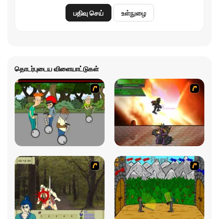
பதிவு செய்
உள்நுழை
தொடர்புடைய விளையாட்டுகள்