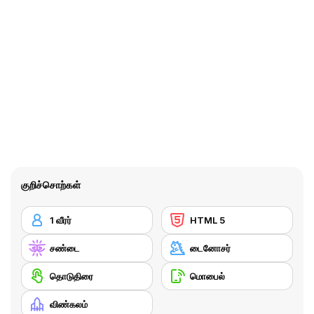
குறிச்சொற்கள்
1 வீரர்
HTML 5
சண்டை
டைனோசர்
தொடுதிரை
மொபைல்
விண்கலம்