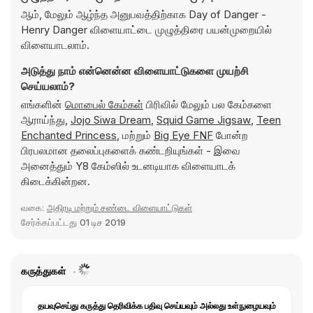
ஆம், மேலும் ஆழ்ந்த அனுபவத்திற்காக Day of Danger -
Henry Danger விளையாட்டை முழுத்திரை பயன்முறையில்
விளையாடலாம்.
அடுத்து நாம் என்னென்ன விளையாட்டுகளை முயற்சி
செய்யலாம்?
எங்களின்
மொபைல் கேம்கள்
பிரிவில் மேலும் பல கேம்களை
ஆராய்ந்து,
Jojo Siwa Dream
,
Squid Game Jigsaw
,
Teen
Enchanted Princess
, மற்றும்
Big Eye FNF
போன்ற
பிரபலமான தலைப்புகளைக் கண்டறியுங்கள் - இவை
அனைத்தும் Y8 கேம்ஸில் உடனடியாக விளையாடக்
கிடைக்கின்றன.
வகை:
அதிரடி மற்றும் சண்டை விளையாட்டுகள்
சேர்க்கப்பட்டது
01 டிச 2019
கருத்துகள்
தயவுசெய்து கருத்து தெரிவிக்க பதிவு செய்யவும் அல்லது உள்நுழையவும்