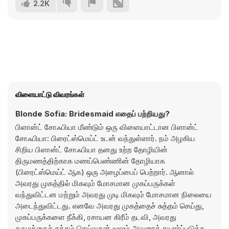
2.2K
விளையாட்டு விவரங்கள்
Blonde Sofia: Bridesmaid எதைப் பற்றியது?
பிளான்ட் சோஃபியா மீண்டும் ஒரு விளையாட்டான பிளான்ட்
சோஃபியா: பிரைட்ஸ்மெய்ட் உடன் வந்துள்ளார். நம் அழகிய
சிறிய பிளான்ட் சோஃபியா தனது உற்ற தோழியின்
திருமணத்திற்காக மணப்பெண்ணின் தோழியாக
(பிரைட்ஸ்மெய்ட் ஆக) ஒரு அழைப்பைப் பெற்றார். ஆனால்
அவரது முகத்தில் மிகவும் மோசமான முகப்பருக்கள்
வந்துவிட்டன மற்றும் அவரது முடி மிகவும் மோசமான நிலையை
அடைந்துவிட்டது. எனவே அவரது முகத்தைச் சுத்தம் செய்து,
முகப்பருக்களை நீக்கி, ரசாயன கிரீம் தடவி, அவரது
சருமத்தைச் சுத்தம் செய்வதன் மூலம் அவரைத் தயார்ப்படுத்த