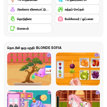
அலங்கார விளையாட்டுகள்
சுத்தம் செய்தல்
தொடுதிரை
மேக்கோவர் / ஒப்பனை
மொபைல்
தொடரின் ஒரு பகுதி: BLONDE SOFIA