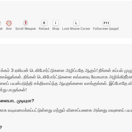
ot
Aim
Scroll Weapon
Reload
Shop
Lock Mouse Cursor
Fullscreen (page)
 நோக்கம் 3 ஏலியன் டெலிபோர்ட்டுகளை அழிப்பதே ஆகும்! நீங்கள் கப்பல் மு
ொல்லுங்கள். நீங்கள் டெலிபோர்ட்டுகளை எவ்வளவு வேகமாக அழிக்கிறீர
ள்ளிகளைப் பயன்படுத்தி சக்திவாய்ந்த ஆயுதங்களை வாங்குங்கள். இப்போதே
்று பாருங்கள்!
ளையாட முடியுமா?
 வடிவமைக்கப்பட்டுள்ளது மற்றும் விசைப்பலகை அல்லது மவுஸைப் பயன்
?