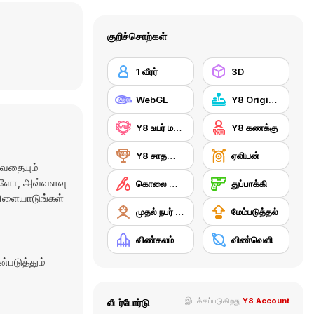
குறிச்சொற்கள்
1 வீரர்
3D
WebGL
Y8 Originals
Y8 உயர் மதிப்பெண்
Y8 கணக்கு
Y8 சாதனைகள்
ஏலியன்
ழுவதையும்
்களோ, அவ்வளவு
கொலை செய்தல்
துப்பாக்கி
 விளையாடுங்கள்
முதல் நபர் துப்பாக்கி சுடும் விளையாட்டு
மேம்படுத்தல்
விண்கலம்
விண்வெளி
படுத்தும்
இயக்கப்படுகிறது
Y8 Account
லீடர்போர்டு