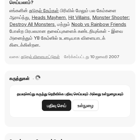
செய்யலாம்?
எங்களின்
சுடுதல் கேம்கள்
பிரிவில் மேலும் பல கேம்களை
ஆராய்ந்து,
Heads Mayhem
,
Hit Villains
,
Monster Shooter:
Destroy All Monsters
, மற்றும்
Noob vs Rainbow Friends
போன்ற பிரபலமான தலைப்புகளைக் கண்டறியுங்கள் - இவை
அனைத்தும் Y8 கேம்ஸில் உடனடியாக விளையாடக்
கிடைக்கின்றன.
வகை:
சுடுதல் விளையாட்டுகள்
சேர்க்கப்பட்டது
10 ஜனவரி 2007
கருத்துகள்
தயவுசெய்து கருத்து தெரிவிக்க பதிவு செய்யவும் அல்லது உள்நுழையவும்
பதிவு செய்
உள்நுழை