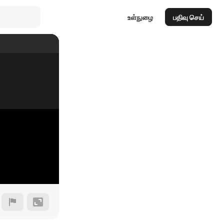
உள்நுழை
பதிவு செய்