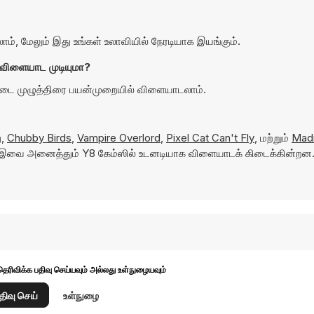
 மேலும் இது உங்கள் உலாவியில் நேரடியாக இயங்கும்.
விளையாட முடியுமா?
்டை முழுத்திரை பயன்முறையில் விளையாடலாம்.
ு,
Chubby Birds
,
Vampire Overlord
,
Pixel Cat Can't Fly
, மற்றும்
Madn
 இவை அனைத்தும் Y8 கேம்ஸில் உடனடியாக விளையாடக் கிடைக்கின்றன
தெரிவிக்க பதிவு செய்யவும் அல்லது உள்நுழையவும்
திவு செய்
உள்நுழை