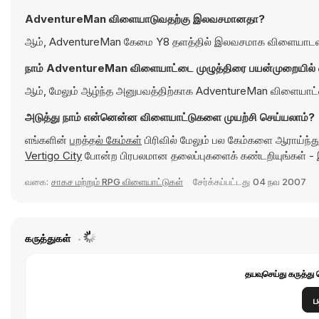
AdventureMan விளையாடுவதற்கு இலவசமானதா?
ஆம், AdventureMan கேமை Y8 தளத்தில் இலவசமாக விளையாடலாம்,
நாம் AdventureMan விளையாட்டை முழுத்திரை பயன்முறையில் 
ஆம், மேலும் ஆழ்ந்த அனுபவத்திற்காக AdventureMan விளையாட
அடுத்து நாம் என்னென்ன விளையாட்டுகளை முயற்சி செய்யலாம்?
எங்களின்
பறத்தல் கேம்கள்
பிரிவில் மேலும் பல கேம்களை ஆராய்ந்த
Vertigo City
போன்ற பிரபலமான தலைப்புகளைக் கண்டறியுங்கள் -
வகை:
சாகச மற்றும் RPG விளையாட்டுகள்
சேர்க்கப்பட்டது
04 நவ 2007
கருத்துகள்
தயவுசெய்து கருத்து 
ப