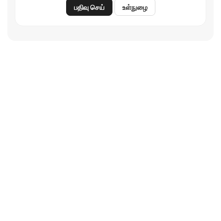
பதிவு செய்
உள்நுழை