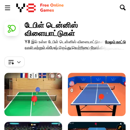
டேபிள் டென்னிஸ்
விளையாட்டுகள்
Y8 இல் உள்ள டேபிள் டென்னிஸ் விளையாட்டுகளில் சர்வ்,
மேலும் காட்டு
வாலி மற்றும் ஸ்மேஷ் செய்து வெற்றியை நோக்கிச்
வேகமான பிங் பாங் போட்டிகளில் போட்டியிட்டு உங்கள் திறமையை
செல்லுங்கள்!
வெளிப்படுத்துங்கள்.